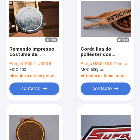
Remendo impresso
Corda lisa do
costume de
poliéster dos
Microfibre das
vestuários 140cm
Preço:
US$0.2- US$0.5
Preço:
US$0.35-0.45per pcs
camisetas com
impressa com Matte
MOQ:
100
MOQ:
500pcs
logotipo branco do
Black Silicone Logo
silicone
obtenha o ultimo preço
obtenha o ultimo preço
contacto
contacto