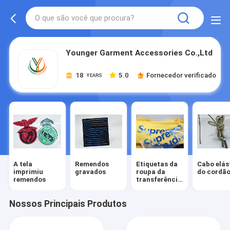
Younger Garment Accessories Co.,Ltd
18
5.0
Fornecedor verificado
YEARS
A tela
Remendos
Etiquetas da
Cabo elás
imprimiu
gravados
roupa da
do cordã
remendos
transferência
térmica
Nossos Principais Produtos