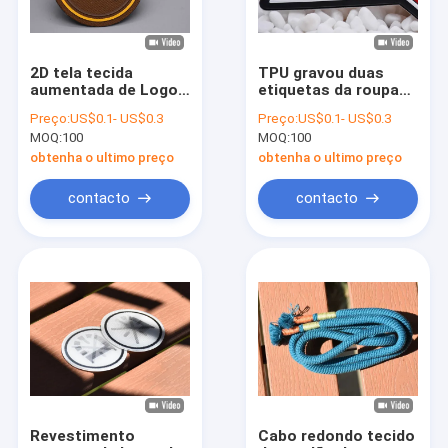
2D tela tecida
TPU gravou duas
aumentada de Logo
etiquetas da roupa
Heat Transfer
da transferência
Preço:
US$0.1- US$0.3
Preço:
US$0.1- US$0.3
Clothing Labels do
térmica da cor com
MOQ:
100
MOQ:
100
silicone
logotipo levantado
obtenha o ultimo preço
obtenha o ultimo preço
contacto
contacto
Para casa
Produtos
Vídeos
Revestimento
Cabo redondo tecido