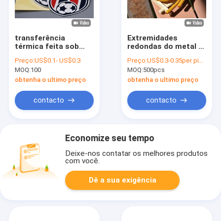
transferência
Extremidades
térmica feita sob
redondas do metal e
encomenda de
da tela do cabo do
Preço:
US$0.1- US$0.3
Preço:
US$0.3-0.35per piece
1.0mm que imprime a
cordão do poliéster
MOQ:
100
MOQ:
500pcs
etiqueta com
dos vestuários 5mm
logotipo do silicone
obtenha o ultimo preço
obtenha o ultimo preço
de 3 cores
contacto
contacto
Economize seu tempo
Deixe-nos contatar os melhores produtos
com você.
Dê a sua exigência