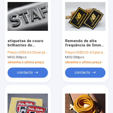
etiquetas de couro
Remendo de alta
brilhantes do
frequência de 5mm
plutônio de 2.5mm
TPU
Preço:
US$0.2-0.25 per piece
Preço:
US$0.12~0.2 per piece
3D Matt Embossed
MOQ:
500pcs
MOQ:
500pcs
Patches Handbag
obtenha o ultimo preço
obtenha o ultimo preço
contacto
contacto