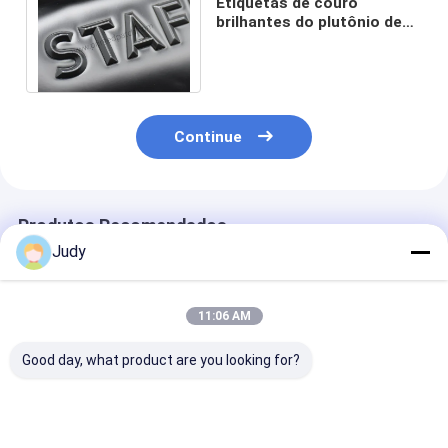
Etiquetas de couro
brilhantes do plutônio de
2.5mm 3D Matt Embossed
Patches Handbag
Continue
Produtos Recomendados
Judy
11:06 AM
Good day, what product are you looking for?
O Velcro reflexivo de
2mm TPU de prata
Patches de tec
8 remendos de
gravou a etiqueta da
em relevo