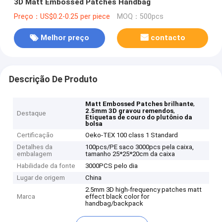
3D Matt Embossed Patches Handbag
Preço：US$0.2-0.25 per piece
MOQ：500pcs
Melhor preço
contacto
Descrição De Produto
,
Matt Embossed Patches brilhante
,
2.5mm 3D gravou remendos
Destaque
Etiquetas de couro do plutônio da
bolsa
Certificação
Oeko-TEX 100 class 1 Standard
Detalhes da
100pcs/PE saco 3000pcs pela caixa,
embalagem
tamanho 25*25*20cm da caixa
Habilidade da fonte
3000PCS pelo dia
Lugar de origem
China
2.5mm 3D high-frequency patches matt
Marca
effect black color for
handbag/backpack